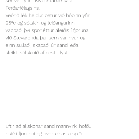
sér vel fyrir í Klyppstaðarskála 
Ferðarfélagsins.
Veðrið lék heldur betur við hópinn yfir 
25°c og sólskin og leiðangurinn 
vappaði því sporléttur áleiðis í fjöruna 
við Sævarenda þar sem var hver og 
einn sullaði, skapaði úr sandi eða 
sleikti sólskinið af bestu lyst.
Eftir að allskonar sand mannvirki höfðu 
risið í fjörunni og hver einasta spjör 