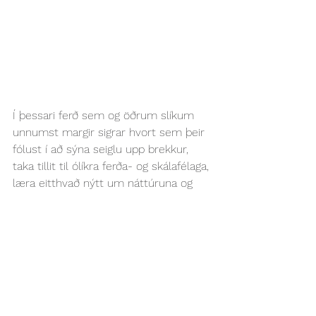
Í þessari ferð sem og öðrum slíkum 
unnumst margir sigrar hvort sem þeir 
fólust í að sýna seiglu upp brekkur, 
taka tillit til ólíkra ferða- og skálafélaga, 
læra eitthvað nýtt um náttúruna og 
heillast af fegurð hennar, troða upp 
með heimatilbúin skemmtiatriði, sofa 
fjarri heimahögum í dimmum skála 
eftir að hafa hlutað á þjóðasagnaarfinn 
í form drauga- og álfasagna eða bara 
notið þess að vera úti í náttúrunni 
víðsfjarri frá skjáum og tilbúinni 