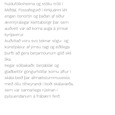
huldufólksheima og stöku tröll í 
Miðdal. Fossafegurð í Kirkjuánni lét 
engan ósnortin og þaðan af síður 
ævintýralegar klettaborgir þar sem 
auðvelt var að koma auga á ýmsar 
kynjaverur.
Auðvitað voru svo teknar sögu- og 
kúnstpásur af ýmsu tagi og eðlilega 
þurfti að gera berjamóunum góð skil 
líka.
Þegar sólbakaðir, berjabláir og 
glaðbeittir göngurhólfar komu aftur í 
skála beið þar afmælislummuveisla 
með öllu tilheyrandi í boði skálavarða, 
sem var sannarlega rúsínan í 
pylsuendanum á frábærri ferð.