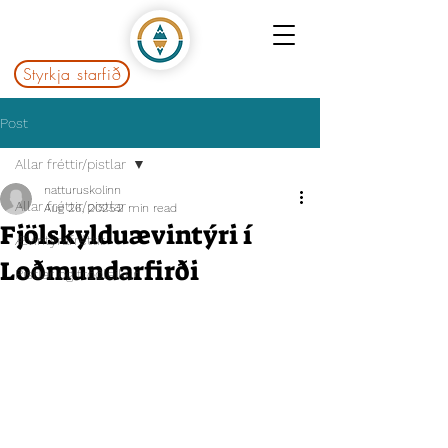
Styrkja starfið
Post
Allar fréttir/pistlar
natturuskolinn
Allar fréttir/pistlar
Aug 26, 2025
2 min read
Fjölskylduævintýri í
Ævintýrafréttir
Loðmundarfirði
Pistlar og fróðleikur