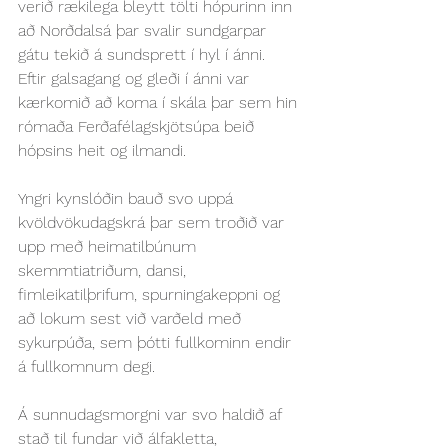
verið rækilega bleytt tölti hópurinn inn 
að Norðdalsá þar svalir sundgarpar 
gátu tekið á sundsprett í hyl í ánni. 
Eftir galsagang og gleði í ánni var 
kærkomið að koma í skála þar sem hin 
rómaða Ferðafélagskjötsúpa beið 
hópsins heit og ilmandi.
Yngri kynslóðin bauð svo uppá 
kvöldvökudagskrá þar sem troðið var 
upp með heimatilbúnum 
skemmtiatriðum, dansi, 
fimleikatilþrifum, spurningakeppni og 
að lokum sest við varðeld með 
sykurpúða, sem þótti fullkominn endir 
á fullkomnum degi.
Á sunnudagsmorgni var svo haldið af 
stað til fundar við álfakletta, 