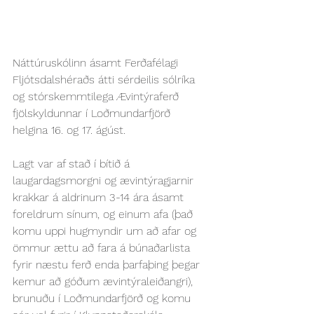
Náttúruskólinn ásamt Ferðafélagi 
Fljótsdalshéraðs átti sérdeilis sólríka 
og stórskemmtilega Ævintýraferð 
fjölskyldunnar í Loðmundarfjörð 
helgina 16. og 17. ágúst.
Lagt var af stað í bítið á 
laugardagsmorgni og ævintýragjarnir 
krakkar á aldrinum 3-14 ára ásamt 
foreldrum sínum, og einum afa (það 
komu uppi hugmyndir um að afar og 
ömmur ættu að fara á búnaðarlista 
fyrir næstu ferð enda þarfaþing þegar 
kemur að góðum ævintýraleiðangri), 
brunuðu í Loðmundarfjörð og komu 