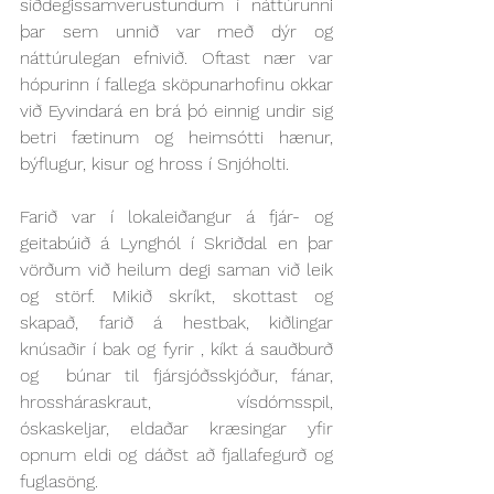
síðdegissamverustundum í náttúrunni 
þar sem unnið var með dýr og 
náttúrulegan efnivið. Oftast nær var 
hópurinn í fallega sköpunarhofinu okkar 
við Eyvindará en brá þó einnig undir sig 
betri fætinum og heimsótti hænur, 
býflugur, kisur og hross í Snjóholti.
Farið var í lokaleiðangur á fjár- og 
geitabúið á Lynghól í Skriðdal en þar 
vörðum við heilum degi saman við leik 
og störf. 
Mikið skríkt, skottast og 
skapað, farið á hestbak, kiðlingar 
knúsaðir í bak og fyrir , kíkt á sauðburð 
og  búnar til fjársjóðsskjóður, fánar, 
hrossháraskraut, vísdómsspil, 
óskaskeljar, eldaðar kræsingar yfir 
opnum eldi og dáðst að fjallafegurð og 
fuglasöng.