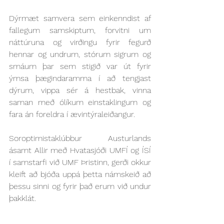
Dýrmæt samvera sem einkenndist af 
fallegum samskiptum, forvitni um 
náttúruna og virðingu fyrir fegurð 
hennar og undrum, stórum sigrum og 
smáum þar sem stigið var út fyrir 
ýmsa þægindaramma í að tengjast 
dýrum, vippa sér á hestbak, vinna 
saman með ólíkum einstaklingum og 
fara án foreldra í ævintýraleiðangur.
Soroptimistaklúbbur Austurlands 
ásamt Allir með Hvatasjóði UMFÍ og ÍSÍ 
í samstarfi við UMF Þristinn, gerði okkur 
kleift að bjóða uppá þetta námskeið að 
þessu sinni og fyrir það erum við undur 
þakklát.