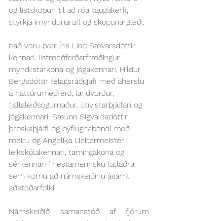
og listsköpun til að róa taugakerfi, 
styrkja ímyndunarafl og sköpunargleði.
Það voru þær 
Íris Lind Sævarsdóttir 
kennari, listmeðferðarfræðingur, 
myndlistarkona og jógakennari, Hildur 
Bergsdóttir félagsráðgjafi með áherslu 
á náttúrumeðferð, landvörður, 
fjallaleiðsögumaður, útivistarþjálfari og 
jógakennari, Sæunn Sigvaldadóttir 
þroskaþjálfi og býflugnabóndi með 
meiru og Angelika Liebermeister 
leikskólakennari, tamingakona og 
sérkennari í hestamennsku fatlaðra 
sem komu að námskeiðinu ásamt 
aðstoðarfólki.
Námskeiðið samanstóð af fjórum 