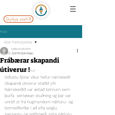
Styrkja starfið
Post
Allar fréttir/pistlar
natturuskolinn
Allar fréttir/pistlar
Jun 1
1 min read
Frábærar skapandi
Ævintýrafréttir
útiverur !
Pistlar og fróðleikur
Síðustu fjórar vikur hefur námskeiði 
Skapandi útiverur staðið yfir. 
Námskeiðið var ætlað börnum sem 
þurfa  sértækan stuðning og þar var 
unnið út frá hugmyndum náttúru- og 
listmeðferðar í að efla seiglu. 
samvinnu og sjálfstæði, nýta náttúru 