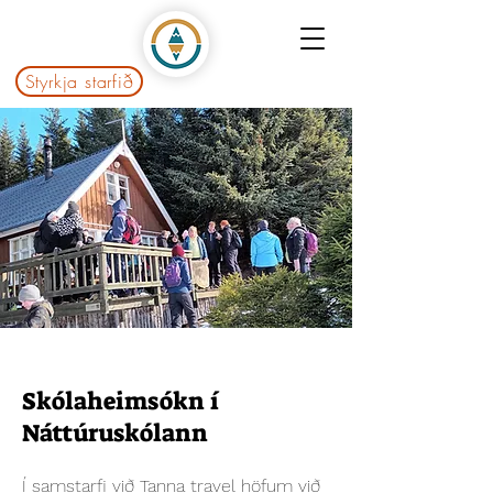
Styrkja starfið
Skólaheimsókn í
Náttúruskólann
Í samstarfi við Tanna travel höfum við