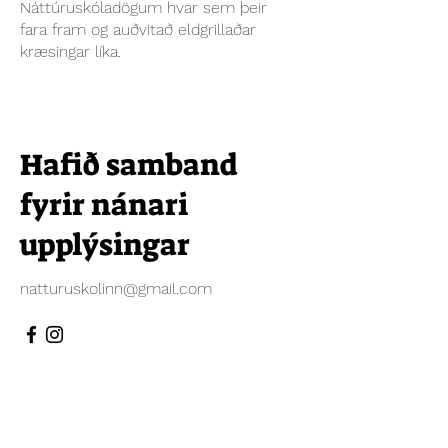
Náttúruskóladögum hvar sem þeir
fara fram og auðvitað eldgrillaðar
kræsingar líka.
Hafið samband
fyrir nánari
upplýsingar
natturuskolinn@gmail.com