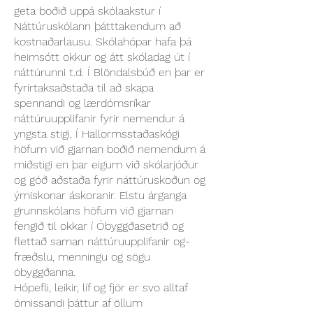
geta boðið uppá skólaakstur í
Náttúruskólann þátttakendum að
kostnaðarlausu. Skólahópar hafa þá
heimsótt okkur og átt skóladag út í
náttúrunni t.d. Í Blöndalsbúð en þar er
fyrirtaksaðstaða til að skapa
spennandi og lærdómsríkar
náttúruupplifanir fyrir nemendur á
yngsta stigi, Í Hallormsstaðaskógi
höfum við gjarnan boðið nemendum á
miðstigi en þar eigum við skólarjóður
og góð aðstaða fyrir náttúruskoðun og
ýmiskonar áskoranir. Elstu árganga
grunnskólans höfum við gjarnan
fengið til okkar í Óbyggðasetrið og
flettað saman náttúruupplifanir og-
fræðslu, menningu og sögu
óbyggðanna.
Hópefli, leikir, líf og fjör er svo alltaf
ómissandi þáttur af öllum