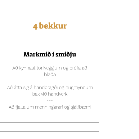
4 bekkur
Markmið í smiðju
Að kynnast torfveggjum og prófa að
hlaða
---
Að átta sig á handbragði og hugmyndum
bak við handverk
---
Að fjalla um menningararf og sjálfbærni