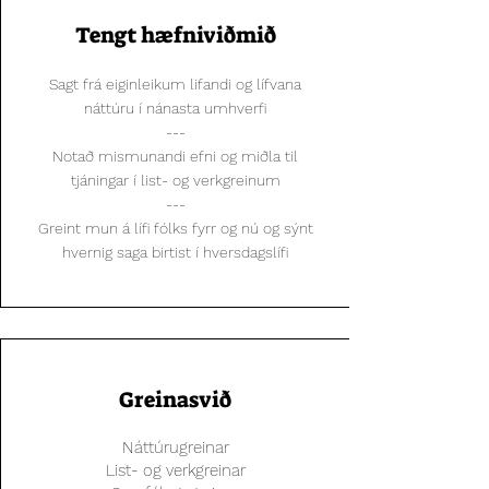
Tengt hæfniviðmið
Sagt frá eiginleikum lifandi og lífvana
náttúru í nánasta umhverfi
---
Notað mismunandi efni og miðla til
tjáningar í list- og verkgreinum
---
Greint mun á lífi fólks fyrr og nú og sýnt
hvernig saga birtist í hversdagslífi
Greinasvið
Náttúrugreinar
List- og verkgreinar