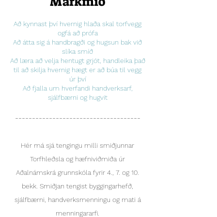
Markmið
Að kynnast því hvernig hlaða skal torfvegg
ogfá að prófa
Að átta sig á handbragði og hugsun bak við
slíka smíð
Að læra að velja hentugt grjót, handleika það
til að skilja hvernig hægt er að búa til vegg
úr því
Að fjalla um hverfandi handverksarf,
sjálfbærni og hugvit
-------------------------------------
Hér má sjá tengingu milli smiðjunnar
Torfhleðsla og hæfniviðmiða úr
Aðalnámskrá grunnskóla fyrir 4., 7. og 10.
bekk. Smiðjan tengist byggingarhefð,
sjálfbærni, handverksmenningu og mati á
menningararfi.