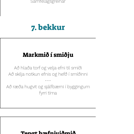
Samfélagsgreinar
7. bekkur
Markmið í smiðju
Að hlaða torf og velja efni til smíði
Að skilja notkun efnis og hefð í smíðinni
---
Að ræða hugvit og sjálfbærni í byggingum
fyrri tíma
Tengt hæfniviðmið