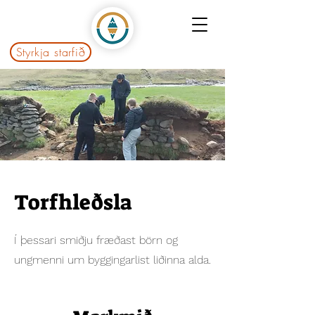
Styrkja starfið
Torfhleðsla
Í þessari smiðju fræðast börn og
ungmenni um byggingarlist liðinna alda.