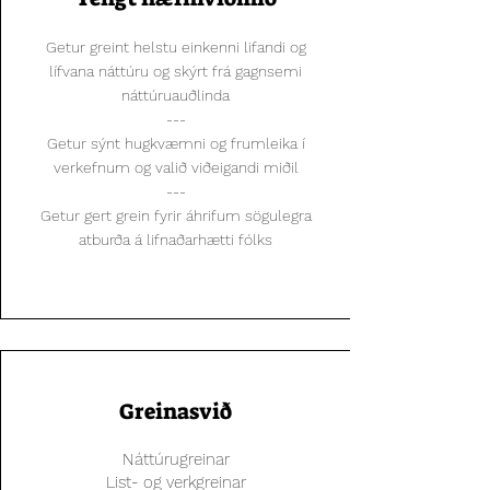
Getur greint helstu einkenni lifandi og
lífvana náttúru og skýrt frá gagnsemi
náttúruauðlinda
---
Getur sýnt hugkvæmni og frumleika í
verkefnum og valið viðeigandi miðil
---
Getur gert grein fyrir áhrifum sögulegra
atburða á lifnaðarhætti fólks
Greinasvið
Náttúrugreinar
List- og verkgreinar