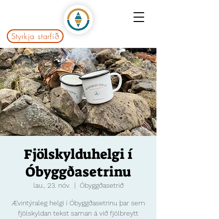
Styrkja starfið
Fjölskylduhelgi í
Óbyggðasetrinu
lau., 23. nóv.
  |  
Óbyggðasetrið
Ævintýraleg helgi í Óbyggðasetrinu þar sem
fjölskyldan tekst saman á við fjölbreytt