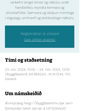
verkefni tengd útivist og náttúru undir
handleiðslu reyndra kennara og
útivistarfólks. Samvera og sköpun minninga
í sögulegu umhverfi og stórkostlegri náttúru.
Registration is closed
See other events
Tími og staðsetning
23. nóv. 2024, 10:00 – 24. nóv. 2024, 13:00
Óbyggðasetrið, 64.964220, -15.157244, 701,
Iceland
Um námskeiðið
Ævintýraleg helgi í Óbyggðasetrinu þar sem 
fjölskyldan tekst saman á við fjölbreytt 