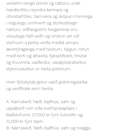
verkefni tengd útivist og náttúru undir 
handleiðslu reyndra kennara og 
útivistarfólks. Samvera og sköpun minninga 
í sögulegu umhverfi og stórkostlegri 
náttúru. Viðfangsefni helgarinnar eru 
vissulega háð veðri og vindum en við 
stefnum á þetta verða meðal annars 
ævintýraganga með hestum, tálgun, rötun 
með korti og áttavita, fjársjóðsleit, hnútar 
og línuvinna, varðeldur, vasaljósaratleikur, 
stjörnuskoðun úr heita pottinum.
Hver fjölskylda getur valið gistimöguleika 
og verðflokk sem henta:
A. Námskeið, fæði, baðhús, safn og 
uppábúið rúm eða svefnpokapláss í 
Baðstofunni: 27.000 kr fyrir fullorðin og 
13.000 kr fyrir barn.
B. Námskeið, fæði, baðhús, safn og tveggja 
manna herbergi með sameiginlegri 