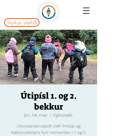
Styrkja starfið
Útipísl 1. og 2.
bekkur
þri., 04. mar.
  |  
Egilsstaðir
Útivistarnámskeið UMF Þristar og
Náttúruskólans fyrir nemendur í 1. og 2.