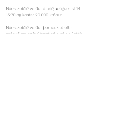
Námskeiðið verður á þriðjudögum kl 14-
15:30 og kostar 20.000 krónur. 
Námskeiðið verður þemaskipt eftir 
mánuðum og því hægt að skrá sig í stök 
námskeið eða vera með allan veturinn. 
Þemaskipting þó með fyrirvara um 
breytingar: 
Janúar - Snjóævintýri, sleðaferðir, 
snjósköpun og fleira 
Febrúar -Gönguskíði 
Sýna meira
Share this event