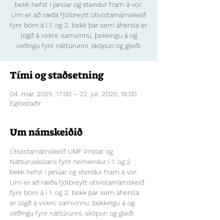
bekk hefst í janúar og stendur fram á vor.
Um er að ræða fjölbreytt útivistarnámskeið
fyrir börn á í 1. og 2. bekk þar sem áhersla er
lögð á virkni, samvinnu, þekkingu á og
virðingu fyrir náttúrunni, sköpun og gleði.
Tími og staðsetning
04. mar. 2025, 17:00 – 22. júl. 2025, 18:00
Egilsstaðir
Um námskeiðið
Útivistarnámskeið UMF Þristar og 
Náttúruskólans fyrir nemendur í 1. og 2. 
bekk hefst í janúar og stendur fram á vor. 
Um er að ræða fjölbreytt útivistarnámskeið 
fyrir börn á í 1. og 2. bekk þar sem áhersla 
er lögð á virkni, samvinnu, þekkingu á og 
virðingu fyrir náttúrunni, sköpun og gleði. 