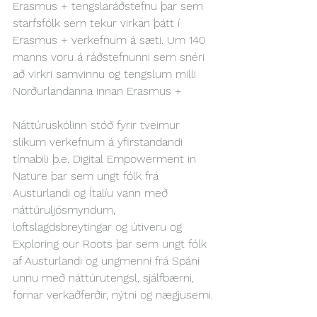
Erasmus + tengslaráðstefnu þar sem 
starfsfólk sem tekur virkan þátt í 
Erasmus + verkefnum á sæti. Um 140 
manns voru á ráðstefnunni sem snéri 
að virkri samvinnu og tengslum milli 
Norðurlandanna innan Erasmus +
Náttúruskólinn stóð fyrir tveimur 
slíkum verkefnum á yfirstandandi 
tímabili þ.e. Digital Empowerment in 
Nature þar sem ungt fólk frá 
Austurlandi og Ítalíu vann með 
náttúruljósmyndum, 
loftslagdsbreytingar og útiveru og 
Exploring our Roots þar sem ungt fólk 
af Austurlandi og ungmenni frá Spáni 
unnu með náttúrutengsl, sjálfbærni, 
fornar verkaðferðir, nýtni og nægjusemi.