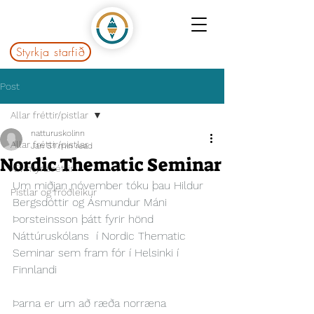
Styrkja starfið
Post
Allar fréttir/pistlar
natturuskolinn
Allar fréttir/pistlar
Jan 5
1 min read
Nordic Thematic Seminar
Ævintýrafréttir
Um miðjan nóvember tóku þau Hildur 
Pistlar og fróðleikur
Bergsdóttir og Ásmundur Máni 
Þorsteinsson þátt fyrir hönd 
Náttúruskólans  í Nordic Thematic 
Seminar sem fram fór í Helsinki í 
Finnlandi
Þarna er um að ræða norræna 