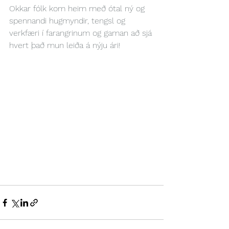
Okkar fólk kom heim með ótal ný og 
spennandi hugmyndir, tengsl og 
verkfæri í farangrinum og gaman að sjá 
hvert það mun leiða á nýju ári!